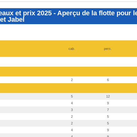
eaux et prix 2025 - Aperçu de la flotte pour 
et Jabel
cab.
pers.
2
6
5
12
4
9
3
7
2
5
2
5
4
9
4
9