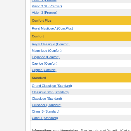
Vision 3 SL (Premier)
Vision 3 (Premier)
Confort Plus
Royal Mystique A (Com.Plus)
Confort
Royal Classique (Comfort)
Magnifique (Comfort)
Elegance (Comfort)
Caprice (Comfort)
Clipper (Comfort)
Standard
Grand Classique (Standard)
Classique Star (Standard)
Classique (Standard)
Crusader (Standard)
Cirrus B (Standard)
Consul (Standard)
Informations supplémentaires:
Tous les prix sont "à partir de" et s