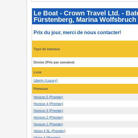
Le
Boat
-
Le Boat - Crown Travel Ltd. - Bat
Crown
Fürstenberg, Marina Wolfsbruch 
Travel
Ltd.
-
Bateaux
Prix du jour, merci de nous contacter!
et
prix
2025
-
Type de bateaux
Aperçu
de
la
Devise (Prix par semaine)
flotte
pour
les
Luxe
bases
Fürstenberg,
Liberty (Luxury)
Marina
Wolfsbruch
Premium
et
Jabel
Horizon 5 (Premier)
Horizon 4 (Premier)
Horizon 3 (Premier)
Horizon 2 (Premier)
Horizon 1 (Premier)
Vision 4 SL (Premier)
Vision 4 (Premier)