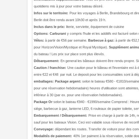
quotidiens mis à jour pour votre bateau désiré.
Infos sur le territoire:
Pour les voyages à Berlin, Brandebourg et dir
Berlin doit être rendu avant 10h30 et après 19 h.
Inclus dans le prix:
literie, serviette, équipement de cuisine
Options:
Carburant
y compris l'huile et les additifs est facturé selon
Vélos:
à partir de €56 par semaine.
Barbecue à gaz:
à partir de €52
pour Horizon/Vision/Mystique et Royal Mystique).
Supplément anima
du bateau ! Les prix sur place sont plus élevés.
Débarquement:
En general les bâteaux doivent être rendu propre. Si
Caution / franchise:
Une caution pour le bâteau et l'inventaire est à
entre €22 et €48 par nuit. Le deposit pour les consumables sont à dépos
emballages:
Package argent:
selon le bateau €580 - €1810/semaine. 
pour une réservation hebdomadaire) heures d'utilisation sont atteinte
inférieur à 30 (par ex. pour une réservation hebdomadaire).
Package Or
selon le bateau €940 - €1990/semaine Comprend : Heures d'
siège, barbecue à gaz, lanterne LED, 6 rouleaux de papier toilette, servi
Embarquement / Débarquement:
Prise en charge à partir de 14h, 
sauf pour les bateaux Vision. Ceci est valable sous réserve de reconfi
Convoyage:
dépendant les routes. Transfer de voiture pour des con
Modalités de paiement:
40% 1er paiment à la réservation, solde dos