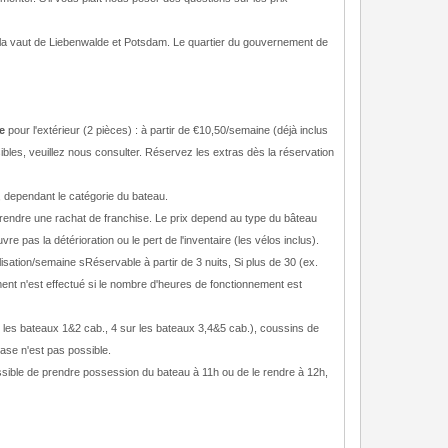
la vaut de Liebenwalde et Potsdam. Le quartier du gouvernement de
e
pour l'extérieur (2 pièces) : à partir de €10,50/semaine (déjà inclus
bles, veuillez nous consulter. Réservez les extras dès la réservation
, dependant le catégorie du bateau.
e prendre une rachat de franchise. Le prix depend au type du bâteau
 pas la détérioration ou le pert de l'inventaire (les vélos inclus).
sation/semaine sRéservable à partir de 3 nuits, Si plus de 30 (ex.
ent n'est effectué si le nombre d'heures de fonctionnement est
r les bateaux 1&2 cab., 4 sur les bateaux 3,4&5 cab.), coussins de
 base n'est pas possible.
ossible de prendre possession du bateau à 11h ou de le rendre à 12h,