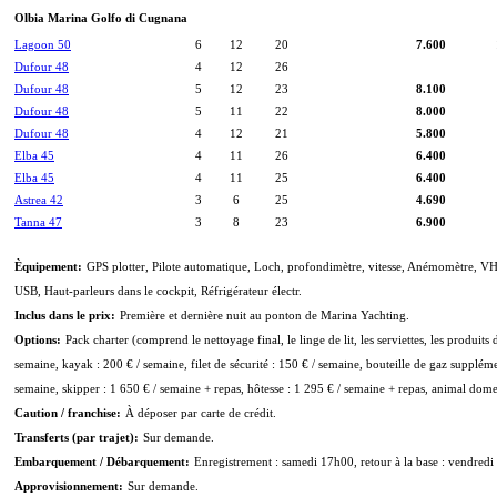
Olbia Marina Golfo di Cugnana
Lagoon 50
6
12
20
7.600
Dufour 48
4
12
26
Dufour 48
5
12
23
8.100
Dufour 48
5
11
22
8.000
Dufour 48
4
12
21
5.800
Elba 45
4
11
26
6.400
Elba 45
4
11
25
6.400
Astrea 42
3
6
25
4.690
Tanna 47
3
8
23
6.900
Èquipement:
GPS plotter, Pilote automatique, Loch, profondimètre, vitesse, Anémomètre, VH
USB, Haut-parleurs dans le cockpit, Réfrigérateur électr.
Inclus dans le prix:
Première et dernière nuit au ponton de Marina Yachting.
Options:
Pack charter (comprend le nettoyage final, le linge de lit, les serviettes, les produits
semaine, kayak : 200 € / semaine, filet de sécurité : 150 € / semaine, bouteille de gaz supplémen
semaine, skipper : 1 650 € / semaine + repas, hôtesse : 1 295 € / semaine + repas, animal dome
Caution / franchise:
À déposer par carte de crédit.
Transferts (par trajet):
Sur demande.
Embarquement / Débarquement:
Enregistrement : samedi 17h00, retour à la base : vendredi
Approvisionnement:
Sur demande.