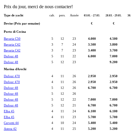
Prix du jour, merci de nous contacter!
Type de yacht
cab.
pers.
Année
03.01. - 27.03.
28.03. - 29.05.
30.
Devise (Prix par semaine)
€
€
Porto di Cecina
Bavaria C50
5
12
23
4.000
4.500
Bavaria C42
3
7
24
3.500
3.800
Bavaria C42
3
7
23
3.400
3.700
Dufour 48
5
11
22
6.000
7.000
Dufour 48
5
12
23
9.200
Marina dArechi
Dufour 470
4
11
26
2.950
2.950
Dufour 470
4
11
26
2.950
2.950
Dufour 48
5
12
26
6.700
6.700
Dufour 48
5
12
26
Dufour 48
5
12
22
7.000
7.000
Dufour 48
5
12
21
6.700
6.700
Elba 45
4
11
24
6.100
6.100
Elba 45
4
11
23
5.700
5.700
Cervetti 44
4
10
24
5.400
5.400
Astrea 42
4
11
25
5.200
5.200