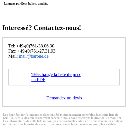
Langues parlées:
Italien, anglais.
Interessé? Contactez-nous!
Tel: +49-(0)761-38.06.30
Fax: +49-(0)761-27.31.93
Mail:
mail@barone.de
Telecharge la liste de prix
en PDF
Demandez un devis
Les données, tarifs, images et plans ont été minutieusement assemblés dans cette liste de
prix. Toutefois, des erreurs peuvent survenir, nous nous réservons le droit de les modifier.
Les informations de cette liste ne sont pas contractuelles. Merci de nous demander un devis
individuel. Dès la sortie de ces informations, toutes les anciennes ne sont plus valables.