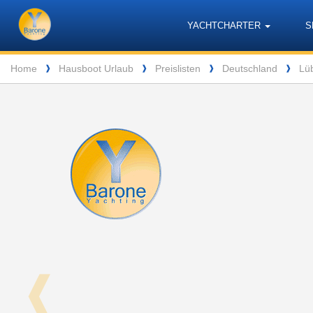
Barone
Header
Navigation
YACHTCHARTER
S
Yachting
Breadcrumb
Home
Hausboot Urlaub
Preislisten
Deutschland
Lüb
❱
❱
❱
❱
❰