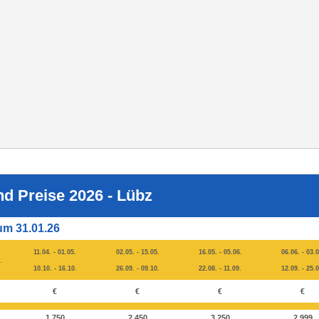
nd Preise 2026 - Lübz
um 31.01.26
11.04. - 01.05.
02.05. - 15.05.
16.05. - 05.06.
06.06. - 03.0
.
10.10. - 16.10.
26.09. - 09.10.
22.08. - 11.09.
12.09. - 25.0
€
€
€
€
1.750
2.450
3.250
2.999