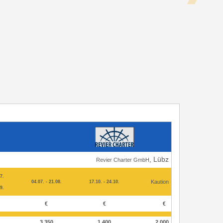
, Lübz
Revier Charter GmbH
7.
Kaution
04.07. - 21.08.
17.10. - 24.10.
9.
€
€
€
3.350
1.400
2.000