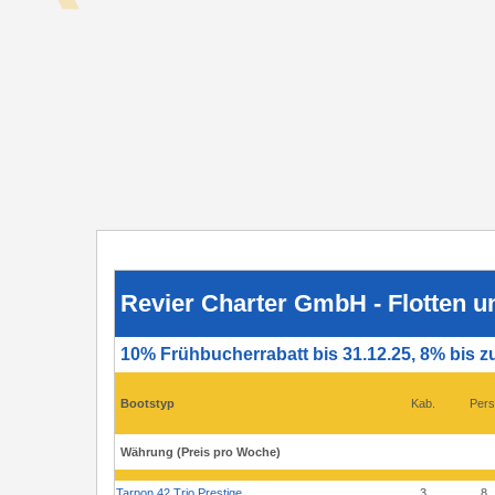
Revier
Charter
GmbH
-
Revier Charter GmbH - Flotten u
Flotten
und
Preise
10% Frühbucherrabatt bis 31.12.25, 8% bis z
2026
-
Lübz
Bootstyp
Kab.
Pers
Währung (Preis pro Woche)
Tarpon 42 Trio Prestige
3
8