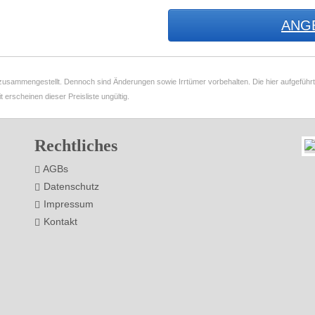
ANG
g zusammengestellt. Dennoch sind Änderungen sowie Irrtümer vorbehalten. Die hier aufgeführten
t erscheinen dieser Preisliste ungültig.
Rechtliches
AGBs
Datenschutz
Impressum
Kontakt