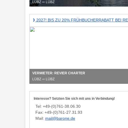
LÜBZ ⇨ LÜBZ
2027!
2027! BIS ZU 20% FRÜHBUCHERRABATT BEI R
❱
Bis
zu
20%
Frühbucherrabatt
bei
Revier
Charter!
VERMIETER: REVIER CHARTER
LÜBZ ⇨ LÜBZ
Interesse? Setzten Sie sich mit uns in Verbindung!
Tel: +49-(0)761-38.06.30
Fax: +49-(0)761-27.31.93
Mail:
mail@barone.de