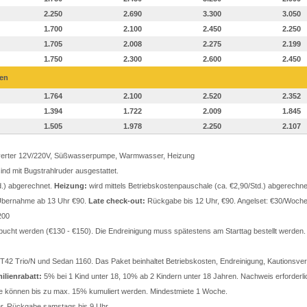
2.250
2.690
3.300
3.050
1.700
2.100
2.450
2.250
1.705
2.008
2.275
2.199
1.750
2.300
2.600
2.450
ren
1.764
2.100
2.520
2.352
1.394
1.722
2.009
1.845
1.505
1.978
2.250
2.107
 Inverter 12V/220V, Süßwasserpumpe, Warmwasser, Heizung
nd mit Bugstrahlruder ausgestattet.
d.) abgerechnet.
Heizung:
wird mittels Betriebskostenpauschale (ca. €2,90/Std.) abgerechne
bernahme ab 13 Uhr €90.
Late check-out:
Rückgabe bis 12 Uhr, €90. Angelset: €30/Woche,
200
ucht werden (€130 - €150). Die Endreinigung muss spätestens am Starttag bestellt werden. I
42 Trio/N und Sedan 1160. Das Paket beinhaltet Betriebskosten, Endreinigung, Kautionsver
ilienrabatt:
5% bei 1 Kind unter 18, 10% ab 2 Kindern unter 18 Jahren. Nachweis erforderli
te können bis zu max. 15% kumuliert werden. Mindestmiete 1 Woche.
, Rückgabe samstags bis 9 Uhr.