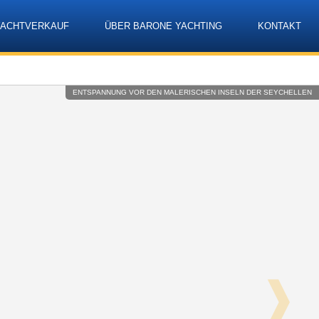
YACHTVERKAUF
ÜBER BARONE YACHTING
KONTAKT
Language
ENTSPANNUNG VOR DEN MALERISCHEN INSELN DER SEYCHELLEN
❱