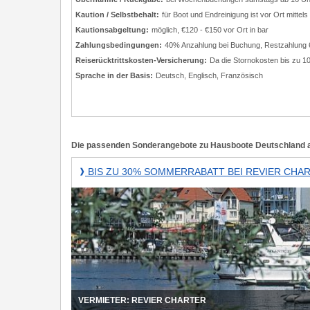
Kaution / Selbstbehalt:
für Boot und Endreinigung ist vor Ort mittels
Kautionsabgeltung:
möglich, €120 - €150 vor Ort in bar
Zahlungsbedingungen:
40% Anzahlung bei Buchung, Restzahlung
Reiserücktrittskosten-Versicherung:
Da die Stornokosten bis zu 1
Sprache in der Basis:
Deutsch, Englisch, Französisch
Die passenden Sonderangebote zu Hausboote Deutschland 
Bis
BIS ZU 30% SOMMERRABATT BEI REVIER CHAR
❱
zu
30%
Sommerrabatt
bei
Revier
Charter!
VERMIETER: REVIER CHARTER