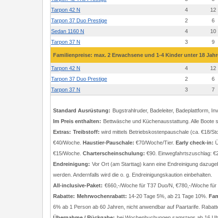
Tarpon 42 N
4
12
Tarpon 37 Duo Prestige
2
6
Sedan 1160 N
4
10
Tarpon 37 N
3
9
Familienpreise: max. 2 Erwachsene und 1-4 Kinder unter 18 Jah
Tarpon 42 N
4
12
Tarpon 37 Duo Prestige
2
6
Tarpon 37 N
3
7
Standard Ausrüstung:
Bugstrahlruder, Badeleiter, Badeplattform,
Im Preis enthalten:
Bettwäsche und Küchenausstattung. Alle Boote si
Extras:
Treibstoff:
wird mittels Betriebskostenpauschale (ca. €18/St
€40/Woche.
Haustier-Pauschale:
€70/Woche/Tier.
Early check-in:
Ü
€15/Woche.
Charterscheinschulung:
€90. Einwegfahrtszuschlag: €
Endreinigung:
Vor Ort (am Starttag) kann eine Endreinigung dazugeb
werden. Andernfalls wird die o. g. Endreinigungskaution einbehalten.
All-inclusive-Paket:
€660,-/Woche für T37 Duo/N, €780,-/Woche für T
Rabatte:
Mehrwochenrabatt:
14-20 Tage 5%, ab 21 Tage 10%.
Fam
6% ab 1 Person ab 60 Jahren, nicht anwendbar auf Paartarife. Rabat
Übernahme / Rückgabe:
bei Wochenbuchungen samstags ab 16 Uhr