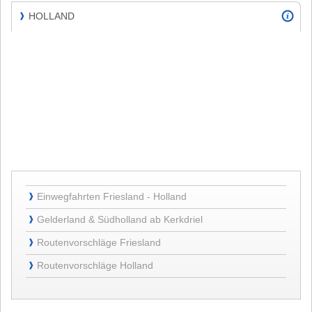
HOLLAND
❱
HOLLAND
Einwegfahrten
Einwegfahrten Friesland - Holland
❱
Friesland
Gelderland
-
Gelderland & Südholland ab Kerkdriel
❱
&
Holland
Routenvorschläge
Südholland
Routenvorschläge Friesland
❱
Friesland
ab
Routenvorschläge
Routenvorschläge Holland
Kerkdriel
❱
Holland