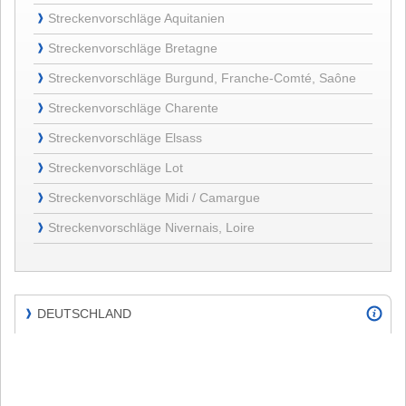
Streckenvorschläge
Streckenvorschläge Aquitanien
❱
Aquitanien
Streckenvorschläge
Streckenvorschläge Bretagne
❱
Bretagne
Streckenvorschläge
Streckenvorschläge Burgund, Franche-Comté, Saône
❱
Burgund,
Streckenvorschläge
Franche-
Streckenvorschläge Charente
❱
Charente
Comté,
Streckenvorschläge
Streckenvorschläge Elsass
Saône
❱
Elsass
Streckenvorschläge
Streckenvorschläge Lot
❱
Lot
Streckenvorschläge
Streckenvorschläge Midi / Camargue
❱
Midi
Streckenvorschläge
/
Streckenvorschläge Nivernais, Loire
❱
Nivernais,
Camargue
Loire
DEUTSCHLAND
❱
DEUTSCHLAND