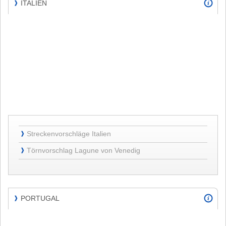
ITALIEN
❱
ITALIEN
Streckenvorschläge
Streckenvorschläge Italien
❱
Italien
Törnvorschlag
Törnvorschlag Lagune von Venedig
❱
Lagune
von
Venedig
PORTUGAL
❱
PORTUGAL