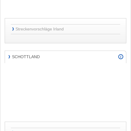
Streckenvorschläge
Streckenvorschläge Irland
❱
Irland
SCHOTTLAND
❱
SCHOTTLAND
Streckenvorschlag