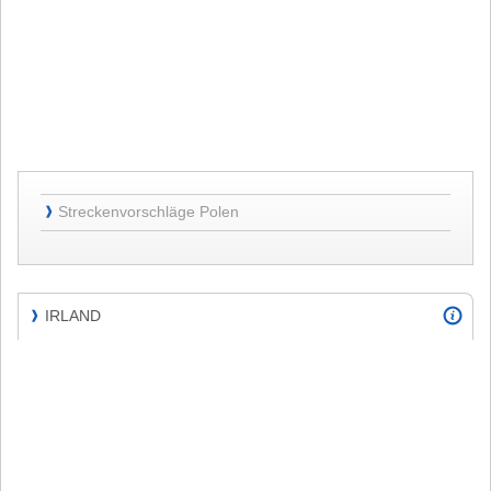
Streckenvorschläge
Streckenvorschläge Polen
❱
Polen
IRLAND
❱
IRLAND