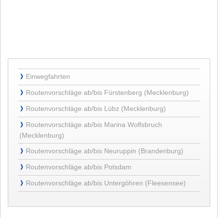
Einwegfahrten
Einwegfahrten
❱
Routenvorschläge
Routenvorschläge ab/bis Fürstenberg (Mecklenburg)
❱
ab/bis
Routenvorschläge
Fürstenberg
Routenvorschläge ab/bis Lübz (Mecklenburg)
❱
ab/bis
(Mecklenburg)
Routenvorschläge
Lübz
Routenvorschläge ab/bis Marina Wolfsbruch
❱
ab/bis
(Mecklenburg)
(Mecklenburg)
Marina
Routenvorschläge
Wolfsbruch
Routenvorschläge ab/bis Neuruppin (Brandenburg)
❱
ab/bis
(Mecklenburg)
Routenvorschläge
Neuruppin
Routenvorschläge ab/bis Potsdam
❱
ab/bis
(Brandenburg)
Routenvorschläge
Potsdam
Routenvorschläge ab/bis Untergöhren (Fleesensee)
❱
ab/bis
Untergöhren
(Fleesensee)