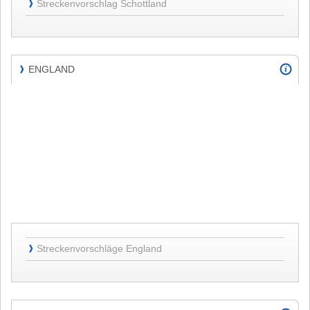
Streckenvorschlag Schottland
❱
Schottland
ENGLAND
❱
ENGLAND
Streckenvorschläge
Streckenvorschläge England
❱
England