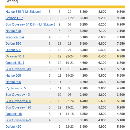
Woche)
Paros,
Preveza
Hanse 588 (inkl. Skipper)
3
7
20
8.800
8.800
9.600
Bavaria C57
5
8
21-22
6.600
9.200
9.200
Sun Odyssey 54 DS (Inkl. Skipper)
5
9
07
5.250
6.200
6.200
Hanse 548
4
8
18
5.500
7.100
7.100
Jeanneau 54
4
9
16
5.100
6.600
7.100
Dufour 530
6
13
23
5.900
6.800
7.950
Dufour 530
6
13
21
5.400
5.400
6.500
Oceanis 51.1
5
12
22-24
4.800
6.400
6.900
Oceanis 51.1
5
12
19-21
4.600
6.100
6.700
Sun Odyssey 519
5
11
16
4.400
5.650
5.650
Hanse 508
5
11
19-20
4.100
5.800
5.800
Hanse 505
5
11
15
3.700
4.800
5.500
Cyclades 50.5
5
11
08
2.700
3.800
4.200
Sun Odyssey 49i
4
10
06
2.900
3.600
3.600
Sun Odyssey 490
5
12
22-24
4.400
5.600
5.600
Sun Odyssey 490
5
12
19-21
4.100
5.200
5.200
Oceanis 48
5
11
14-15
3.550
4.500
4.850
Sun Odyssey 479
4
9
18
3.500
4.800
5.100
Dufour 470
4
9
22-23
3.900
4.900
5.500