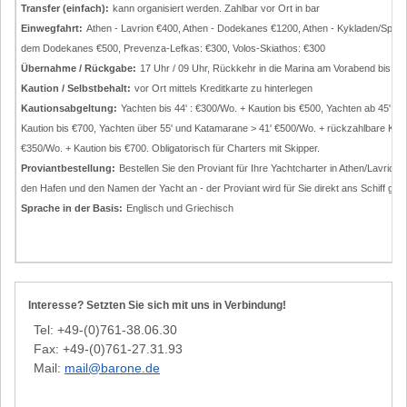
Transfer (einfach):
kann organisiert werden. Zahlbar vor Ort in bar
Einwegfahrt:
Athen - Lavrion €400, Athen - Dodekanes €1200, Athen - Kykladen/Sporade
dem Dodekanes €500, Prevenza-Lefkas: €300, Volos-Skiathos: €300
Übernahme / Rückgabe:
17 Uhr / 09 Uhr, Rückkehr in die Marina am Vorabend bis sp
Kaution / Selbstbehalt:
vor Ort mittels Kreditkarte zu hinterlegen
Kautionsabgeltung:
Yachten bis 44' : €300/Wo. + Kaution bis €500, Yachten ab 45': €
Kaution bis €700, Yachten über 55' und Katamarane > 41' €500/Wo. + rückzahlbare Kaut
€350/Wo. + Kaution bis €700. Obligatorisch für Charters mit Skipper.
Proviantbestellung:
Bestellen Sie den Proviant für Ihre Yachtcharter in Athen/Lavrion
den Hafen und den Namen der Yacht an - der Proviant wird für Sie direkt ans Schiff gelie
Sprache in der Basis:
Englisch und Griechisch
Interesse? Setzten Sie sich mit uns in Verbindung!
Tel: +49-(0)761-38.06.30
Fax: +49-(0)761-27.31.93
Mail:
mail@barone.de