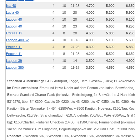
Isla 40
4
10
21-23
4.700
5.900
6.350
Lucia 40
4
10
20
4.000
5.200
5.900
Lagoon 40
4
10
20
4.200
5.500
6.100
Lagoon 40
4
10
23
4.300
5.600
6.250
Excess 12
4
8
20
4.500
5.800
6.250
Lagoon 400 S2
4
10
16-18
4.000
5.100
5.600
Excess 11
4
8
24-25
4.300
5.600
5.850
Excess 11
4
8
21-23
4.200
5.500
5.650
Lagoon 39
4
10
14
3.500
4.200
4.900
Lagoon 380
4
10
11-18
3.500
4.550
4.550
Standard Ausrüstung:
GPS, Autopilot, Logge, Tiefe, Geschw., UKW, El. Ankerwinde,
Im Preis enthalten:
Erste und letzte Nacht auf dem Ponton von Istion, Bettwäsche, A
Extras:
Standard Charter Pack (inklusive: Endreinigung, 1x Bettwäsche & Handtücher/Per
53' €270, über 54' €300. Cat bis 39' €230, bis 43' €280, bis 47' €350, bis 51' €390. Ho
Kaution, Blister/Spinnaker (> 45'): €250/Wo. + €500 Kaution, Hostess: €180/Tag, Koch:
Bettwäsche: €10/Set, Strandhandtuch: €10, Angelrute: €30/Wo., WiFi: €50/Wo., Grill (1
kg): €150/Charter, Früherer Check-in (14:00): €150/Charter, Familienpaket (inklusive: 
Yacht und zurück zum Flughafen, Begrüßungspaket mit Sekt und Obst): €300/Charter, Ex
Rabatte:
2 Wochen 5%, 3 Wochen 10%, 4 Wochen 15%, Wiederholer 5%,Messe 5%, 