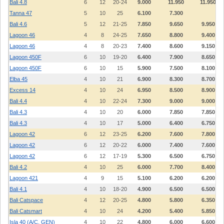
Bali 4.8
6
12
20-24
9.000
11.950
11.950
Tanna 47
5
10
25
6.100
7.300
Bali 4.6
5
12
21-25
7.850
9.650
9.950
Lagoon 46
4
8
24-25
7.650
8.800
9.400
Lagoon 46
4
8
20-23
7.400
8.600
9.150
Lagoon 450F
6
10
19-20
6.400
7.900
8.650
Lagoon 450F
6
10
15
5.900
7.500
8.100
Elba 45
4
10
21
6.900
8.300
8.700
Excess 14
4
10
24
6.950
8.500
8.900
Bali 4.4
4
10
22-24
7.300
9.000
9.000
Bali 4.3
4
10
20
6.000
7.850
7.850
Bali 4.3
4
10
17
5.000
6.400
6.750
Lagoon 42
6
12
23-25
6.200
7.600
7.800
Lagoon 42
6
12
20-22
6.000
7.400
7.600
Lagoon 42
6
12
17-19
5.300
6.500
6.750
Bali 4.2
4
10
25
6.000
7.700
8.400
Lagoon 421
4
9
15
5.100
6.200
6.200
Bali 4.1
4
10
18-20
4.900
6.500
6.500
Bali Catspace
4
12
20-25
4.800
5.800
6.350
Bali Catsmart
4
10
24
4.200
5.400
5.850
Isla 40 (A/C, GEN)
4
10
22
4.800
6.000
6.600