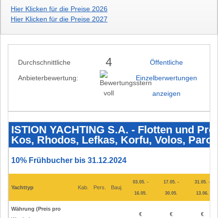
Hier Klicken für die Preise 2026
Hier Klicken für die Preise 2027
4
Durchschnittliche
Öffentliche
Anbieterbewertung:
Einzelberwertungen
anzeigen
ISTION
YACHTING
S.A.
ISTION YACHTING S.A. - Flotten und Preis
-
Kos, Rhodos, Lefkas, Korfu, Volos, Paros
Flotten
und
Preise
2025
10% Frühbucher bis 31.12.2024
-
Athen,
Lavrion,
03.05. -
17.05. -
31.05. -
Skiathos,
Yachttyp
Kab.
Pers.
Bauj.
Kos,
16.05.
30.05.
13.06.
Rhodos,
Lefkas,
Korfu,
Währung (Preis pro
€
€
€
Volos,