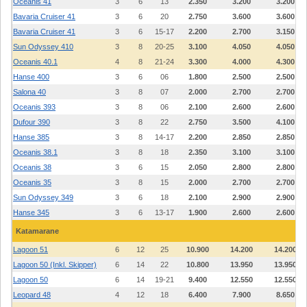
Oceanis 41
3
6
13
2.350
3.200
3.200
Bavaria Cruiser 41
3
6
20
2.750
3.600
3.600
Bavaria Cruiser 41
3
6
15-17
2.200
2.700
3.150
Sun Odyssey 410
3
8
20-25
3.100
4.050
4.050
Oceanis 40.1
4
8
21-24
3.300
4.000
4.300
Hanse 400
3
6
06
1.800
2.500
2.500
Salona 40
3
8
07
2.000
2.700
2.700
Oceanis 393
3
8
06
2.100
2.600
2.600
Dufour 390
3
8
22
2.750
3.500
4.100
Hanse 385
3
8
14-17
2.200
2.850
2.850
Oceanis 38.1
3
8
18
2.350
3.100
3.100
Oceanis 38
3
6
15
2.050
2.800
2.800
Oceanis 35
3
8
15
2.000
2.700
2.700
Sun Odyssey 349
3
6
18
2.100
2.900
2.900
Hanse 345
3
6
13-17
1.900
2.600
2.600
Katamarane
Lagoon 51
6
12
25
10.900
14.200
14.200
Lagoon 50 (Inkl. Skipper)
6
14
22
10.800
13.950
13.950
Lagoon 50
6
14
19-21
9.400
12.550
12.550
Leopard 48
4
12
18
6.400
7.900
8.650