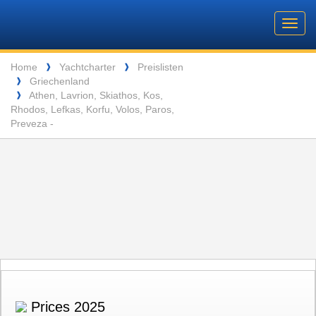
Barone
Header
Navigation
Toggl
Yachting
navig
Breadcrumb
Language
Home
Yachtcharter
Preislisten
❱
❱
Griechenland
❱
ENTSPANNUNG VOR DEN MALERISCHEN INSELN DER SEYCHELLEN
Athen, Lavrion, Skiathos, Kos,
❱
Rhodos, Lefkas, Korfu, Volos, Paros,
Preveza -
Prices 2025