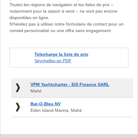
Toutes les régions de navigation et les listes de prix –
notamment pour la saison à venir – ne sont pas encore
disponibles en ligne.
N’hésitez pas à utiliser notre formulaire de contact pour un
conseil personnalisé ou une offre sans engagement.
Telecharge la liste de prix
Seychelles en PDF
VPM
VPM Yachtcharter - EIS Finance SARL
Yachtcharter
Mahé
-
EIS
Bat-
Bat-O-Bleu NV
Finance
O-
Eden Island Marina, Mahé
SARL
Bleu
-
NV
Mahé
-
Eden
Footer