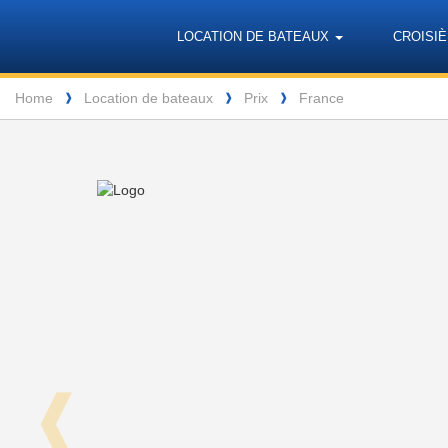
Barone
Header
Navigation
LOCATION DE BATEAUX
CROISIÈ
Yachting
Breadcrumb
Home
Location de bateaux
Prix
France
❱
❱
❱
❰