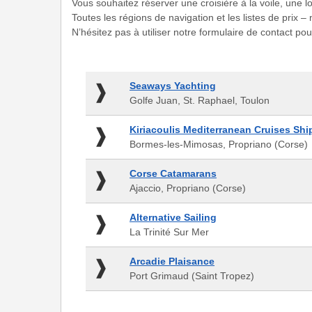
Vous souhaitez réserver une croisière à la voile, une
Toutes les régions de navigation et les listes de prix 
N’hésitez pas à utiliser notre formulaire de contact p
Seaways
Seaways Yachting
Yachting
Golfe Juan, St. Raphael, Toulon
-
Golfe
Kiriacoulis
Kiriacoulis Mediterranean Cruises Shi
Juan,
Mediterranean
Bormes-les-Mimosas, Propriano (Corse)
St.
Cruises
Raphael,
Shipping
Corse
Corse Catamarans
Toulon
Ltd.
Catamarans
Ajaccio, Propriano (Corse)
-
-
Bormes-
Ajaccio,
Alternative
Alternative Sailing
les-
Propriano
Sailing
La Trinité Sur Mer
Mimosas,
(Corse)
-
Propriano
La
Arcadie
(Corse)
Arcadie Plaisance
Trinité
Plaisance
Port Grimaud (Saint Tropez)
Sur
-
Mer
Port