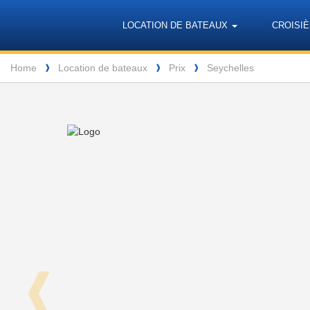
Barone
Header
Navigation
LOCATION DE BATEAUX
CROISIÈ
Yachting
Breadcrumb
Home
Location de bateaux
Prix
Seychelles
❱
❱
❱
❰