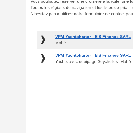
Vous souhaitez réserver une croisière à la voile, une
Toutes les régions de navigation et les listes de prix 
N’hésitez pas à utiliser notre formulaire de contact p
VPM
VPM Yachtcharter - EIS Finance SARL
Yachtcharter
Mahé
-
EIS
VPM
VPM Yachtcharter - EIS Finance SARL
Finance
Yachtcharter
Yachts avec équipage Seychelles: Mahé
SARL
-
-
EIS
Mahé
Finance
SARL
-
Yachts
avec
équipage
Seychelles:
Mahé