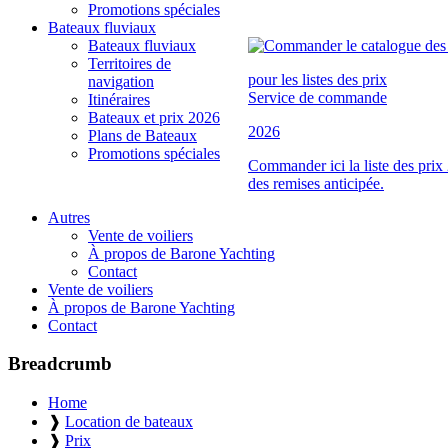
Promotions spéciales
Bateaux fluviaux
Bateaux fluviaux
Territoires de
pour les listes des prix
navigation
Service de commande
Itinéraires
Bateaux et prix 2026
2026
Plans de Bateaux
Promotions spéciales
Commander ici la liste des prix
des remises anticipée.
Autres
Vente de voiliers
À propos de Barone Yachting
Contact
Vente de voiliers
À propos de Barone Yachting
Contact
Breadcrumb
Home
❱
Location de bateaux
❱
Prix