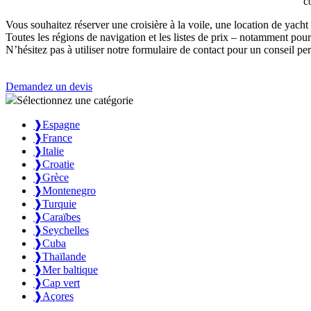
c
Vous souhaitez réserver une croisière à la voile, une location de yach
Toutes les régions de navigation et les listes de prix – notamment pour
N’hésitez pas à utiliser notre formulaire de contact pour un conseil p
Demandez un devis
Sélectionnez une catégorie
❱
Espagne
❱
France
❱
Italie
❱
Croatie
❱
Grèce
❱
Montenegro
❱
Turquie
❱
Caraïbes
❱
Seychelles
❱
Cuba
❱
Thaïlande
❱
Mer baltique
❱
Cap vert
❱
Açores