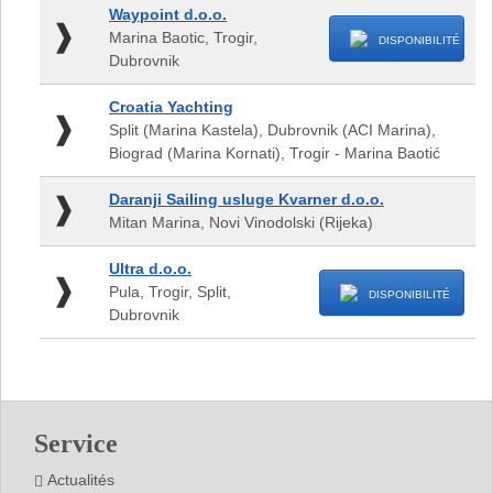
Marina
Waypoint
(Marina
Waypoint d.o.o.
Tankerkomerc,
d.o.o.
Kastela)
Marina Baotic, Trogir,
DISPONIBILITÉ
Zadar
-
Dubrovnik
Marina
Baotic,
Croatia
Croatia Yachting
Trogir,
Yachting
Split (Marina Kastela), Dubrovnik (ACI Marina),
Dubrovnik
-
Biograd (Marina Kornati), Trogir - Marina Baotić
Split
(Marina
Daranji
Daranji Sailing usluge Kvarner d.o.o.
Kastela),
Sailing
Mitan Marina, Novi Vinodolski (Rijeka)
Dubrovnik
usluge
(ACI
Kvarner
Ultra
Ultra d.o.o.
Marina),
d.o.o.
d.o.o.
Biograd
Pula, Trogir, Split,
DISPONIBILITÉ
-
-
(Marina
Dubrovnik
Mitan
Pula,
Kornati),
Marina,
Trogir,
Trogir
Novi
Split,
-
Vinodolski
Dubrovnik
Marina
(Rijeka)
Footer
Baotić
Service
Actualités