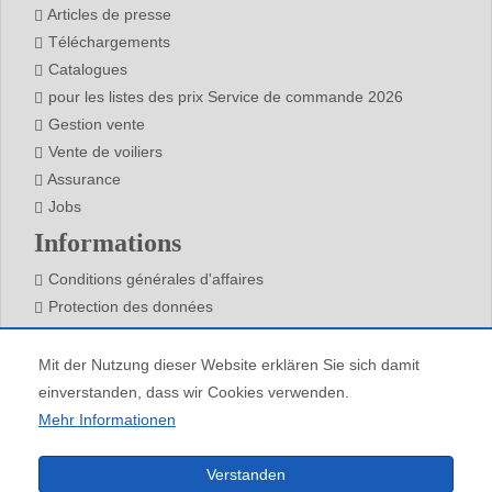
Articles de presse
Téléchargements
Catalogues
pour les listes des prix Service de commande 2026
Gestion vente
Vente de voiliers
Assurance
Jobs
Informations
Conditions générales d'affaires
Protection des données
Mentions légales
Contact
Mit der Nutzung dieser Website erklären Sie sich damit
einverstanden, dass wir Cookies verwenden.
Mehr Informationen
Tous droits réservés (c) Barone Yachting, Reproduction partielle ou intégrale interdite
Verstanden
sans autorisation.