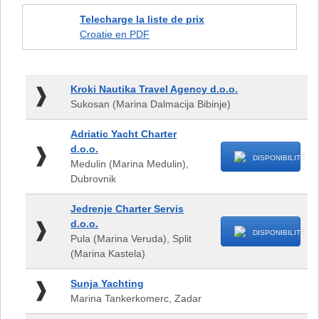
Telecharge la liste de prix
Croatie en PDF
Kroki
Kroki Nautika Travel Agency d.o.o.
Nautika
Sukosan (Marina Dalmacija Bibinje)
Travel
Agency
Adriatic
Adriatic Yacht Charter
d.o.o.
Yacht
d.o.o.
-
Charter
DISPONIBILITÉ
Medulin (Marina Medulin),
Sukosan
d.o.o.
Dubrovnik
(Marina
-
Dalmacija
Medulin
Jedrenje
Bibinje)
Jedrenje Charter Servis
(Marina
Charter
d.o.o.
Medulin),
Servis
DISPONIBILITÉ
Pula (Marina Veruda), Split
Dubrovnik
d.o.o.
(Marina Kastela)
-
Pula
Sunja
Sunja Yachting
(Marina
Yachting
Marina Tankerkomerc, Zadar
Veruda),
-
Split