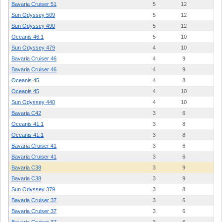
Bavaria Cruiser 51
5
12
18
Sun Odyssey 509
5
12
12
Sun Odyssey 490
5
12
19
Oceanis 46.1
5
10
19
Sun Odyssey 479
4
10
18
Bavaria Cruiser 46
4
9
20
Bavaria Cruiser 46
4
9
17
Oceanis 45
4
8
17
Oceanis 45
4
10
16
Sun Odyssey 440
4
10
19
Bavaria C42
3
6
23
Oceanis 41.1
3
8
20
Oceanis 41.1
3
8
18
Bavaria Cruiser 41
3
6
20
Bavaria Cruiser 41
3
6
19
Bavaria C38
3
9
24
Bavaria C38
3
9
23
Sun Odyssey 379
3
8
15
Bavaria Cruiser 37
3
6
20
Bavaria Cruiser 37
3
6
18