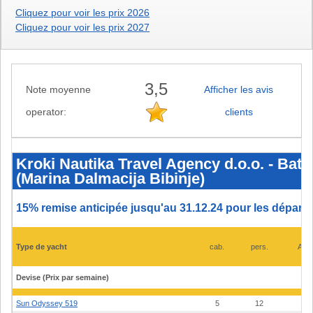
Cliquez pour voir les prix 2026
Cliquez pour voir les prix 2027
3,5
Note moyenne
Afficher les avis
operator:
clients
Kroki
Nautika
Travel
Kroki Nautika Travel Agency d.o.o. - Bate
Agency
(Marina Dalmacija Bibinje)
d.o.o.
-
Bateaux
et
15% remise anticipée jusqu'au 31.12.24 pour les départs
prix
2025
-
Sukosan
Type de yacht
cab.
pers.
Ann
(Marina
Dalmacija
Bibinje)
Devise (Prix par semaine)
Sun Odyssey 519
5
12
16