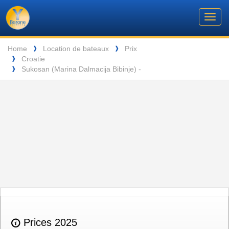
Barone
Header
Navigation
Toggl
Yachting
navig
Breadcrumb
Language
Home
Location de bateaux
Prix
❱
❱
Croatie
❱
ENTSPANNUNG VOR DEN MALERISCHEN INSELN DER SEYCHELLEN
Sukosan (Marina Dalmacija Bibinje) -
❱
Prices 2025