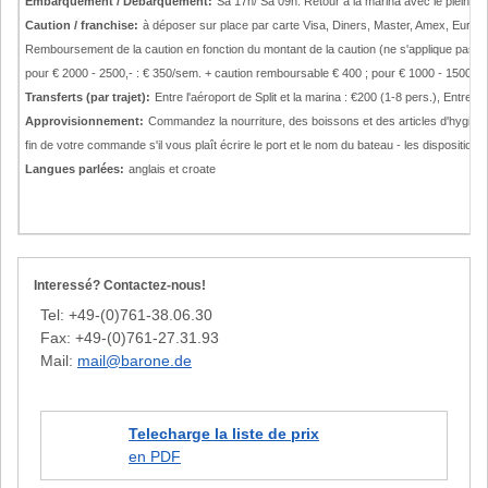
Embarquement / Débarquement:
Sa 17h/ Sa 09h. Retour à la marina avec le plein d
Caution / franchise:
à déposer sur place par carte Visa, Diners, Master, Amex, Euroc
Remboursement de la caution en fonction du montant de la caution (ne s'applique pas a
pour € 2000 - 2500,- : € 350/sem. + caution remboursable € 400 ; pour € 1000 - 1500,- 
Transferts (par trajet):
Entre l'aéroport de Split et la marina : €200 (1-8 pers.), Entre l
Approvisionnement:
Commandez la nourriture, des boissons et des articles d'hygiène
fin de votre commande s'il vous plaît écrire le port et le nom du bateau - les dispositions
Langues parlées:
anglais et croate
Interessé? Contactez-nous!
Tel: +49-(0)761-38.06.30
Fax: +49-(0)761-27.31.93
Mail:
mail@barone.de
Telecharge la liste de prix
en PDF