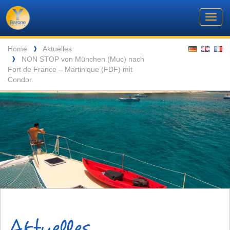
Barone
Header
Navigation
Toggl
Yachting
navig
Breadcrumb
Language
Home
Aktuelles
❱
NON STOP von München (Muc) nach
❱
ENTSPANNUNG VOR DEN MALERISCHEN INSELN DER SEYCHELLEN
Fort de France – Martinique (FDF) mit
Condor.
Aktuelles