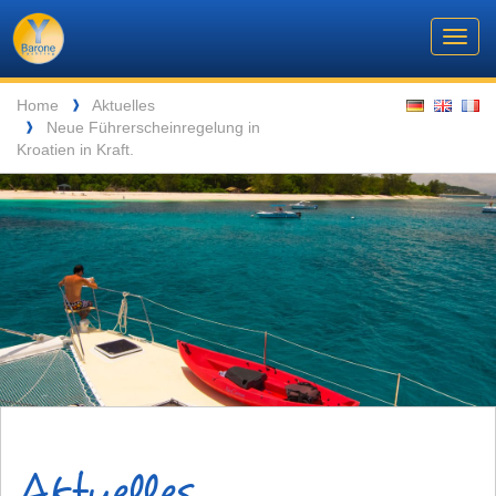
Barone
Header
Navigation
Toggl
Yachting
navig
Breadcrumb
Language
Home
Aktuelles
❱
Neue Führerscheinregelung in
❱
ENTSPANNUNG VOR DEN MALERISCHEN INSELN DER SEYCHELLEN
Kroatien in Kraft.
Aktuelles