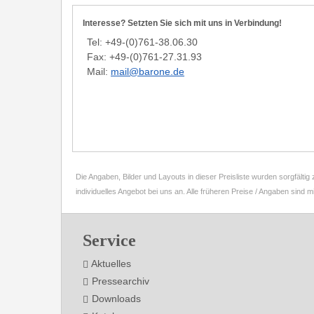
Interesse? Setzten Sie sich mit uns in Verbindung!
Tel: +49-(0)761-38.06.30
Fax: +49-(0)761-27.31.93
Mail:
mail@barone.de
Die Angaben, Bilder und Layouts in dieser Preisliste wurden sorgfälti
individuelles Angebot bei uns an. Alle früheren Preise / Angaben sind mi
Footer
Service
Aktuelles
Pressearchiv
Downloads