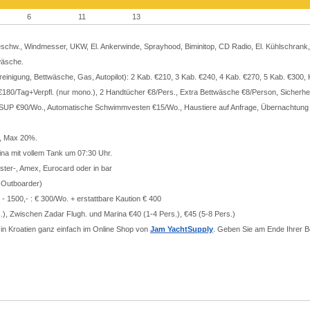
6
11
13
Geschw., Windmesser, UKW, El. Ankerwinde, Sprayhood, Biminitop, CD Radio, El. Kühlschrank,
wäsche.
dreinigung, Bettwäsche, Gas, Autopilot): 2 Kab. €210, 3 Kab. €240, 4 Kab. €270, 5 Kab. €300, 
0/Tag+Verpfl. (nur mono.), 2 Handtücher €8/Pers., Extra Bettwäsche €8/Person, Sicherheitsn
SUP €90/Wo., Automatische Schwimmvesten €15/Wo., Haustiere auf Anfrage, Übernachtung (n
, Max 20%.
ina mit vollem Tank um 07:30 Uhr.
aster-, Amex, Eurocard oder in bar
+ Outboarder)
 - 1500,- : € 300/Wo. + erstattbare Kaution € 400
.), Zwischen Zadar Flugh. und Marina €40 (1-4 Pers.), €45 (5-8 Pers.)
r in Kroatien ganz einfach im Online Shop von
Jam YachtSupply
. Geben Sie am Ende Ihrer B