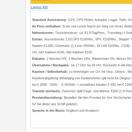
Lagoon 450
Standard Ausrüstung:
GPS, GPS Plotter, Autopilot, Logge, Tiefe, 
Im Preis enthalten:
Erste und Letzte Nacht am Steg von Kroki, Bett
Nebenkosten:
Touristensteuer: ca. €1.5/Tag/Pers., Transitlog (+ En
Extras:
Aussenborder 2,5/3,5PS €100/Wo., 5PS €150/Wo., Skipper: €18
Kaution €1.000, Generator (2,4 kw) €80/Wo., W-LAN €20/Wo. (7GB), 
Uhr 2&3 Kabinen €100, 4&5 Kabinen €150
Rabatte:
2 Wochen 5%, 3 Wochen 10%, Wiederholer 5%, Messe 5%
Übernahme / Rückgabe:
Sa 17 Uhr/ Sa 09 Uhr. Rückkehr in die Mar
Kaution / Selbstbehalt:
zu hinterlegen vor Ort mit Visa-, Diners-, M
Kautionsabgeltung abhänging von Kautionshöhe (gilt nicht für Dinghy
bei € 2000 - 2500,- : € 350/Wo. + erstattbare Kaution € 400; bei € 1000
Transfer (einfach):
Zwischen Split Flugh. und Marina: €200 (1-8 Pers
Proviantbestellung:
Bestellen Sie den Proviant für Ihre Yachtcharte
für Sie direkt ans Schiff geliefert.
Sprache in der Basis:
Englisch und Kroatisch