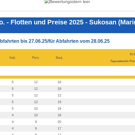
o. - Flotten und Preise 2025 - Sukosan (Mar
bfahrten bis 27.06.25/für Abfahrten vom 28.06.25
01.0
Kab.
Pers.
Bauj.
Tagesaktuelle Prei
5
12
16
5
12
18
5
12
12
5
12
19
5
10
19
4
10
18
4
9
20
4
9
17