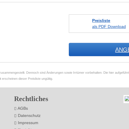
Preisliste
als PDF Download
ANG
g zusammengestellt. Dennoch sind Änderungen sowie Irrtümer vorbehalten. Die hier aufgeführten
t erscheinen dieser Preisliste ungültig.
Rechtliches
AGBs
Datenschutz
Impressum