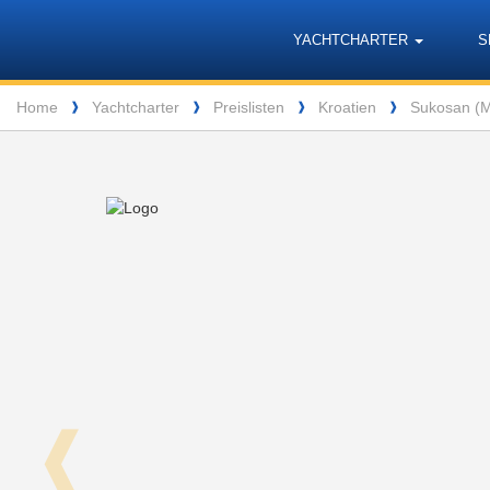
Barone
Header
Navigation
YACHTCHARTER
S
Yachting
Breadcrumb
Home
Yachtcharter
Preislisten
Kroatien
Sukosan (Ma
❱
❱
❱
❱
❰