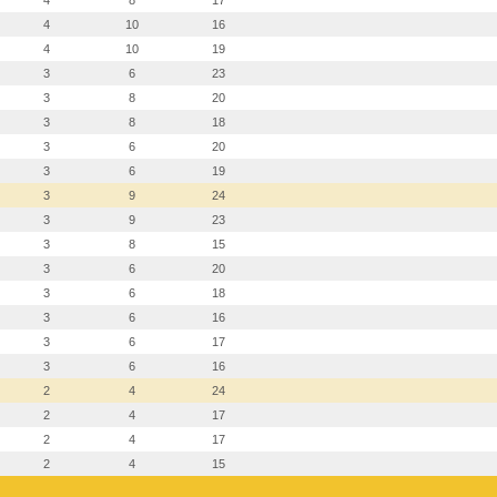
4
8
17
4
10
16
4
10
19
3
6
23
3
8
20
3
8
18
3
6
20
3
6
19
3
9
24
3
9
23
3
8
15
3
6
20
3
6
18
3
6
16
3
6
17
3
6
16
2
4
24
2
4
17
2
4
17
2
4
15