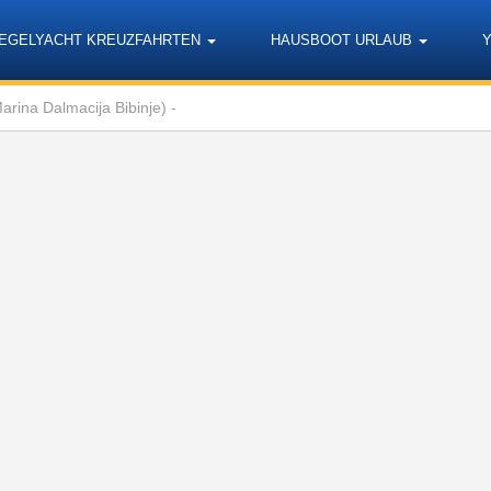
EGELYACHT KREUZFAHRTEN
HAUSBOOT URLAUB
rina Dalmacija Bibinje) -