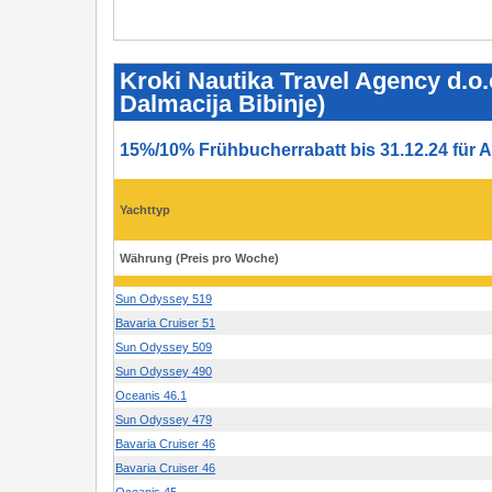
Kroki
Nautika
Travel
Kroki Nautika Travel Agency d.o.
Agency
Dalmacija Bibinje)
d.o.o.
-
Flotten
und
15%/10% Frühbucherrabatt bis 31.12.24 für A
Preise
2025
-
Sukosan
Yachttyp
(Marina
Dalmacija
Bibinje)
Währung (Preis pro Woche)
Sun Odyssey 519
Bavaria Cruiser 51
Sun Odyssey 509
Sun Odyssey 490
Oceanis 46.1
Sun Odyssey 479
Bavaria Cruiser 46
Bavaria Cruiser 46