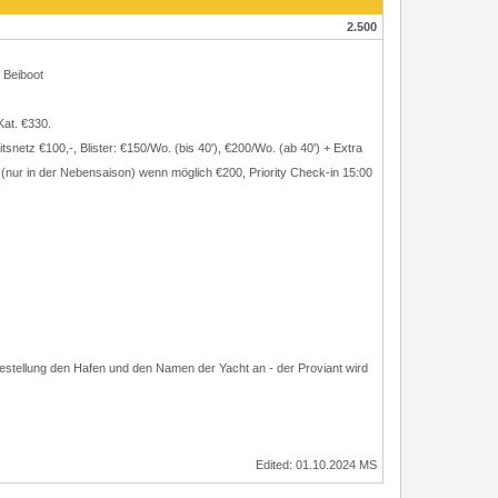
2.500
 Beiboot
Kat. €330.
etz €100,-, Blister: €150/Wo. (bis 40'), €200/Wo. (ab 40') + Extra
ur in der Nebensaison) wenn möglich €200, Priority Check-in 15:00
estellung den Hafen und den Namen der Yacht an - der Proviant wird
Edited: 01.10.2024 MS