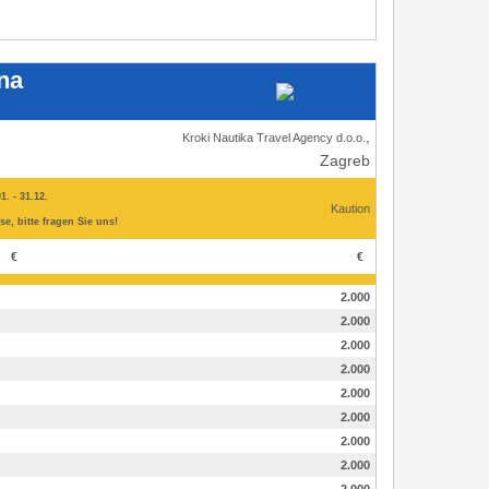
ina
,
Kroki Nautika Travel Agency d.o.o.
Zagreb
1. - 31.12.
Kaution
se, bitte fragen Sie uns!
€
€
2.000
2.000
2.000
2.000
2.000
2.000
2.000
2.000