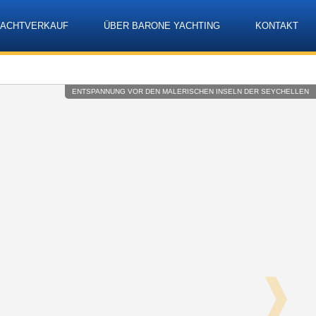
YACHTVERKAUF
ÜBER BARONE YACHTING
KONTAKT
Language
ENTSPANNUNG VOR DEN MALERISCHEN INSELN DER SEYCHELLEN
❱