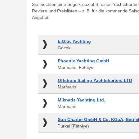
Sie möchten eine Segelkreuzfahrt, einen Yachtcharter
Reviere und Preislisten – z. B. für die kommende Sais
Angebot.
E.G.G.
E.G.G. Yachting
Yachting
Göcek
-
Göcek
Phoenix
Phoenix Yachting GmbH
Yachting
Marmaris, Fethiye
GmbH
-
Offshore
Offshore Sailing Yachtcharters LTD
Marmaris,
Sailing
Marmaris
Fethiye
Yachtcharters
LTD
Miknatis
Miknatis Yachting Ltd.
-
Yachting
Marmaris
Marmaris
Ltd.
-
Sun
Sun Charter GmbH & Co. KGaA, Betrieb
Marmaris
Charter
Türkei (Fethiye)
GmbH
&