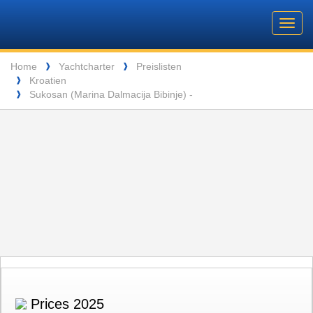
Barone
Header
Navigation
Toggl
Yachting
navig
Breadcrumb
Language
Home
Yachtcharter
Preislisten
❱
❱
Kroatien
❱
ENTSPANNUNG VOR DEN MALERISCHEN INSELN DER SEYCHELLEN
Sukosan (Marina Dalmacija Bibinje) -
❱
Prices 2025