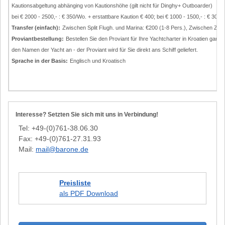
Kautionsabgeltung abhänging von Kautionshöhe (gilt nicht für Dinghy+ Outboarder)
bei € 2000 - 2500,- : € 350/Wo. + erstattbare Kaution € 400; bei € 1000 - 1500,- : € 300/
Transfer (einfach):
Zwischen Split Flugh. und Marina: €200 (1-8 Pers.), Zwischen Zada
Proviantbestellung:
Bestellen Sie den Proviant für Ihre Yachtcharter in Kroatien ganz
den Namen der Yacht an - der Proviant wird für Sie direkt ans Schiff geliefert.
Sprache in der Basis:
Englisch und Kroatisch
Interesse? Setzten Sie sich mit uns in Verbindung!
Tel: +49-(0)761-38.06.30
Fax: +49-(0)761-27.31.93
Mail:
mail@barone.de
Preisliste
als PDF Download