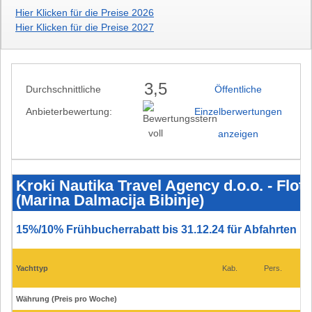
Hier Klicken für die Preise 2026
Hier Klicken für die Preise 2027
3,5
Durchschnittliche
Öffentliche
Anbieterbewertung:
Einzelberwertungen
anzeigen
Kroki
Nautika
Travel
Kroki Nautika Travel Agency d.o.o. - Flot
Agency
(Marina Dalmacija Bibinje)
d.o.o.
-
Flotten
und
15%/10% Frühbucherrabatt bis 31.12.24 für Abfahrten bis
Preise
2025
-
Sukosan
Yachttyp
Kab.
Pers.
B
(Marina
Dalmacija
Bibinje)
Währung (Preis pro Woche)