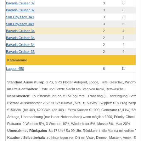
Bavaria Cruiser 37
3
6
Bavaria Cruiser 37
3
6
Sun Odyssey 349
3
6
Sun Odyssey 349
3
6
Bavaria Cruiser 34
2
4
Bavaria Cruiser 34
2
4
Bavaria Cruiser 34
2
4
Bavaria Cruiser 33
2
4
Katamarane
Lagoon 450
6
11
Standard Ausrüstung:
GPS, GPS Plotter, Autopilot, Logge, Tiefe, Geschw., Windmess
Im Preis enthalten:
Erste und Letzte Nacht am Steg von Kroki, Bettwäsche.
Nebenkosten:
Touristensteuer: ca. €1.5/Tag/Pers., Transitlog (+ Endreinigung, Bettwä
Extras:
Aussenborder 2,5/3,5PS €100/Wo., 5PS €150/Wo., Skipper: €180/Tag+Verpfl. (nu
€150/Wo. (bis 40'), €200/Wo. (ab 40') + Extra Kaution €1.000, Generator (2,4 kw) €
Anfrage, Übernachtung (nur in der Nebensaison) wenn möglich €200, Priority Check-i
Rabatte:
2 Wochen 5%, 3 Wochen 10%, Wiederholer 5%, Messe 5%, Max 20%.
Übernahme / Rückgabe:
Sa 17 Uhr/ Sa 09 Uhr. Rückkehr in die Marina mit vollem Ta
Kaution / Selbstbehalt:
zu hinterlegen vor Ort mit Visa-, Diners-, Master-, Amex, Euro