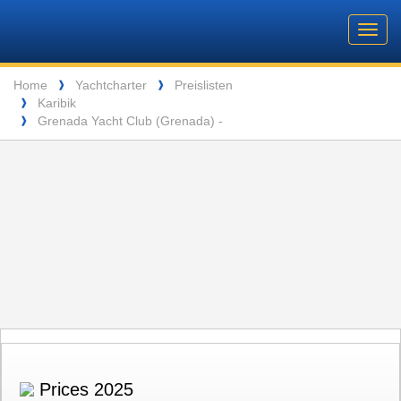
Barone
Header
Navigation
Toggl
Yachting
navig
Breadcrumb
Language
Home
Yachtcharter
Preislisten
❱
❱
Karibik
❱
ENTSPANNUNG VOR DEN MALERISCHEN INSELN DER SEYCHELLEN
Grenada Yacht Club (Grenada) -
❱
Prices 2025