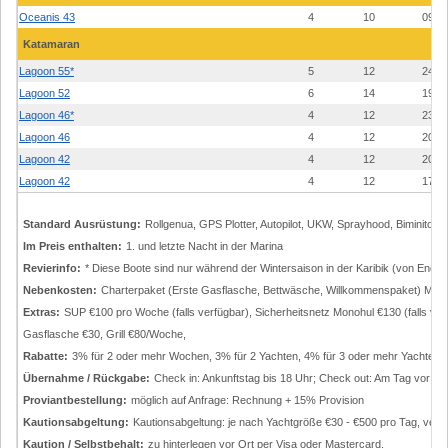
Oceanis 43
4
10
09
Katamaran
Lagoon 55*
5
12
24
Lagoon 52
6
14
19
Lagoon 46*
4
12
23
Lagoon 46
4
12
20
Lagoon 42
4
12
20
Lagoon 42
4
12
17
Standard Ausrüstung:
Rollgenua, GPS Plotter, Autopilot, UKW, Sprayhood, Biminitop, 
Im Preis enthalten:
1. und letzte Nacht in der Marina
Revierinfo:
* Diese Boote sind nur während der Wintersaison in der Karibik (von End
Nebenkosten:
Charterpaket (Erste Gasflasche, Bettwäsche, Willkommenspaket) Mono €
Extras:
SUP €100 pro Woche (falls verfügbar), Sicherheitsnetz Monohul €130 (falls verf
Gasflasche €30, Grill €80/Woche,
Rabatte:
3% für 2 oder mehr Wochen, 3% für 2 Yachten, 4% für 3 oder mehr Yachten,
Übernahme / Rückgabe:
Check in: Ankunftstag bis 18 Uhr; Check out: Am Tag vor d
Proviantbestellung:
möglich auf Anfrage: Rechnung + 15% Provision
Kautionsabgeltung:
Kautionsabgeltung: je nach Yachtgröße €30 - €500 pro Tag, verri
Kaution / Selbstbehalt:
zu hinterlegen vor Ort per Visa oder Mastercard.