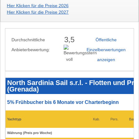
Hier Klicken für die Preise 2026
Hier Klicken für die Preise 2027
3,5
Durchschnittliche
Öffentliche
Anbieterbewertung:
Einzelberwertungen
anzeigen
North
Sardinia
Sail
North Sardinia Sail s.r.l. - Flotten und P
s.r.l.
(Grenada)
-
Flotten
und
Preise
5% Frühbucher bis 6 Monate vor Charterbeginn
2025
-
Grenada
Yacht
Yachttyp
Kab.
Pers.
Bauj.
Club
(Grenada)
Währung (Preis pro Woche)