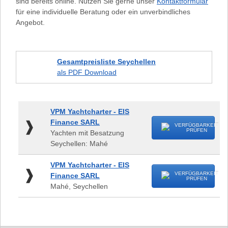
sind bereits online. Nutzen Sie gerne unser
Kontaktformular
für eine individuelle Beratung oder ein unverbindliches
Angebot.
Gesamtpreisliste Seychellen
als PDF Download
VPM
VPM Yachtcharter - EIS
Yachtcharter
Finance SARL
VERFÜGBARKEIT
-
PRÜFEN
Yachten mit Besatzung
EIS
Seychellen: Mahé
Finance
SARL
VPM
VPM Yachtcharter - EIS
-
Yachtcharter
VERFÜGBARKEIT
Finance SARL
Yachten
PRÜFEN
-
Mahé, Seychellen
mit
EIS
Besatzung
Finance
Seychellen:
SARL
Mahé
-