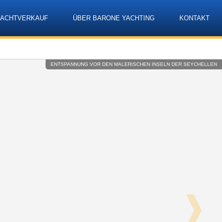
YACHTVERKAUF
ÜBER BARONE YACHTING
KONTAKT
Language
ENTSPANNUNG VOR DEN MALERISCHEN INSELN DER SEYCHELLEN
❱