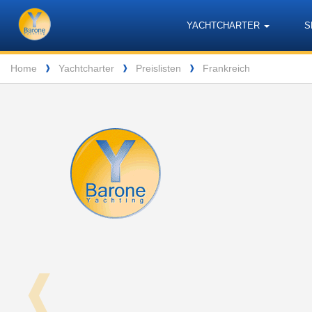
Barone
Header
Navigation
YACHTCHARTER
S
Yachting
Breadcrumb
Home
Yachtcharter
Preislisten
Frankreich
❱
❱
❱
❰