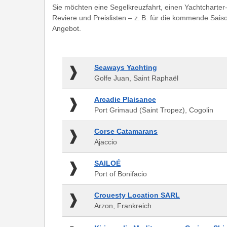
Sie möchten eine Segelkreuzfahrt, einen Yachtcharter
Reviere und Preislisten – z. B. für die kommende Sais
Angebot.
Seaways
Seaways Yachting
Yachting
Golfe Juan, Saint Raphaël
-
Golfe
Arcadie
Arcadie Plaisance
Juan,
Plaisance
Port Grimaud (Saint Tropez), Cogolin
Saint
-
Raphaël
Port
Corse
Corse Catamarans
Grimaud
Catamarans
Ajaccio
(Saint
-
Tropez),
Ajaccio
SAILOÉ
SAILOÉ
Cogolin
-
Port of Bonifacio
Port
of
Crouesty
Crouesty Location SARL
Bonifacio
Location
Arzon, Frankreich
SARL
-