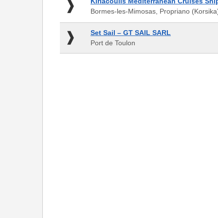
Kiriacoulis
Kiriacoulis Mediterranean Cruises Shi
Arzon,
Mediterranean
Bormes-les-Mimosas, Propriano (Korsika
Frankreich
Cruises
Shipping
Set
Set Sail – GT SAIL SARL
Ltd.
Sail
Port de Toulon
-
–
Bormes-
GT
les-
SAIL
Mimosas,
SARL
Propriano
-
(Korsika)
Port
de
Toulon