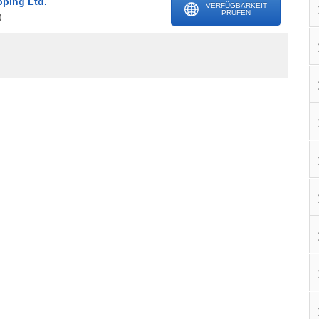
pping Ltd.
VERFÜGBARKEIT
PRÜFEN
)