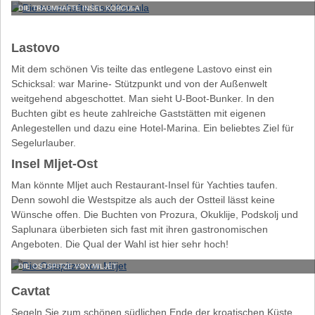
DIE TRAUMHAFTE INSEL KORCULA
Lastovo
Mit dem schönen Vis teilte das entlegene Lastovo einst ein
Schicksal: war Marine- Stützpunkt und von der Außenwelt
weitgehend abgeschottet. Man sieht U-Boot-Bunker. In den
Buchten gibt es heute zahlreiche Gaststätten mit eigenen
Anlegestellen und dazu eine Hotel-Marina. Ein beliebtes Ziel für
Segelurlauber.
Insel Mljet-Ost
Man könnte Mljet auch Restaurant-Insel für Yachties taufen.
Denn sowohl die Westspitze als auch der Ostteil lässt keine
Wünsche offen. Die Buchten von Prozura, Okuklije, Podskolj und
Saplunara überbieten sich fast mit ihren gastronomischen
Angeboten. Die Qual der Wahl ist hier sehr hoch!
DIE OSTSPITZE VON MILJET
Cavtat
Segeln Sie zum schönen südlichen Ende der kroatischen Küste.