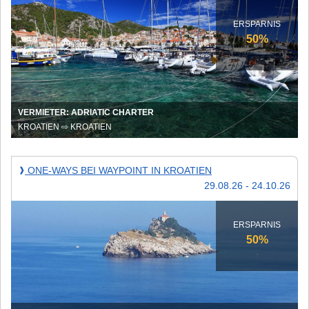
bei
Adriatic
Charter
ERSPARNIS
in
50%
Kroatien!
VERMIETER: ADRIATIC CHARTER
KROATIEN ⇨ KROATIEN
One-
ONE-WAYS BEI WAYPOINT IN KROATIEN
❱
Ways
29.08.26 - 24.10.26
bei
Waypoint
in
Kroatien
ERSPARNIS
50%