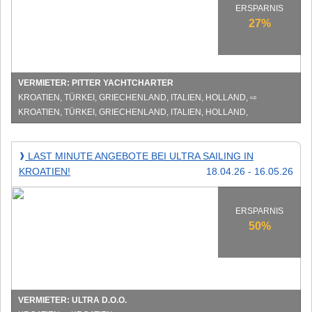
Pitter
ERSPARNIS
Yachtcharter!
27%
VERMIETER: PITTER YACHTCHARTER
KROATIEN, TÜRKEI, GRIECHENLAND, ITALIEN, HOLLAND, ⇨
KROATIEN, TÜRKEI, GRIECHENLAND, ITALIEN, HOLLAND,
Last
LAST MINUTE ANGEBOTE BEI ULTRA SAILING IN
❱
Minute
KROATIEN!
18.04.26 - 16.05.26
Angebote
bei
Ultra
Sailing
ERSPARNIS
in
50%
Kroatien!
VERMIETER: ULTRA D.O.O.