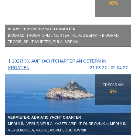
Yachtcharter
40%
in
Kroatien
VERMIETER: PITTER YACHTCHARTER
BIOGRAD, TROGIR, SPLIT, MURTER, PULA, SIBENIK ⇨ BIOGRAD,
TROGIR, SPLIT, MURTER, PULA, SIBENIK
2027!
2027! 5% AUF YACHTCHARTER AN OSTERN IN
❱
5%
KROATIEN
27.03.27 - 09.04.27
auf
Yachtcharter
an
Ostern
ERSPARNIS
in
5%
Kroatien
VERMIETER: ADRIATIC YACHT CHARTER
MEDULIN, VERUDA/PULA, KASTELA/SPLIT, DUBROVNIK ⇨ MEDULIN,
VERUDA/PULA, KASTELA/SPLIT, DUBROVNIK