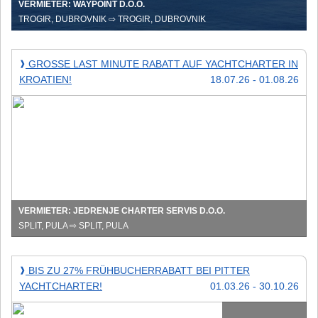
VERMIETER: WAYPOINT D.O.O.
TROGIR, DUBROVNIK ⇨ TROGIR, DUBROVNIK
Große
GROSSE LAST MINUTE RABATT AUF YACHTCHARTER IN K
❱
Last
ROATIEN!
18.07.26 - 01.08.26
Minute
Rabatt
auf
Yachtcharter
in
Kroatien!
VERMIETER: JEDRENJE CHARTER SERVIS D.O.O.
SPLIT, PULA ⇨ SPLIT, PULA
Bis
BIS ZU 27% FRÜHBUCHERRABATT BEI PITTER
❱
zu
YACHTCHARTER!
01.03.26 - 30.10.26
27%
Frühbucherrabatt
bei